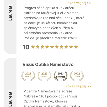
Pokaż więcej >>
Laureáti
Progres očná optika s kaviarňou
sídliaca na Kollárovej ulici v Martine,
predstavuje rodinnú očnú optiku, ktorá
sa odlišuje unikátnou kombináciou
špičkových optických služieb a
príjemného prostredia kaviarne.
Poskytuje precízne meranie zraku ...
10
Visus Optika Namestovo
Pokaż więcej >>
V centre Námestova na adrese
Laureáti
Nábrežie 1161 pôsobí optika Visus
Optika Námestovo, ktorá sa
špecializuje na starostlivosť o zrak a