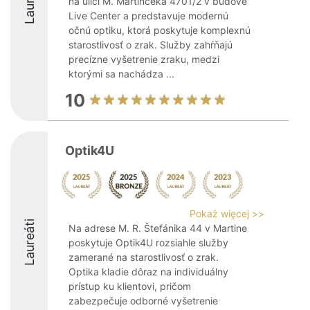
Laureáti
na ulici M. Martinčeka 4701/2 v budove
Live Center a predstavuje modernú
očnú optiku, ktorá poskytuje komplexnú
starostlivosť o zrak. Služby zahŕňajú
precízne vyšetrenie zraku, medzi
ktorými sa nachádza ...
10
Optik4U
Pokaż więcej >>
Laureáti
Na adrese M. R. Štefánika 44 v Martine
poskytuje Optik4U rozsiahle služby
zamerané na starostlivosť o zrak.
Optika kladie dôraz na individuálny
prístup ku klientovi, pričom
zabezpečuje odborné vyšetrenie