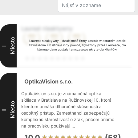
Laureat nieaktywny
Miesto
Laureat nieaktywny - działalność firmy została w ostatnim czasie
zawieszona lub istnieje inny powód, zgłoszony przez Laureata, dla
I
którego dane zostały tymczasowo ukryte dla klientów.
OptikaVision s.r.o.
OptikaVision s.r.o. je známa očná optika
sídliaca v Bratislave na Ružinovskej 10, ktorá
Miesto
klientom prináša dlhoročné skúsenosti a
II
osobitný prístup. Zamestnanci zabezpečujú
komplexnú starostlivosť o zrak, pričom priamo
na pracovisku používajú ...
10.0
(58)