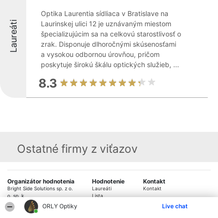
Optika Laurentia sídliaca v Bratislave na
Laureáti
Laurinskej ulici 12 je uznávaným miestom
špecializujúcim sa na celkovú starostlivosť o
zrak. Disponuje dlhoročnými skúsenosťami
a vysokou odbornou úrovňou, pričom
poskytuje širokú škálu optických služieb, ...
8.3
Ostatné firmy z viťazov
Organizátor hodnotenia
Hodnotenie
Kontakt
Bright Side Solutions sp. z o.
Laureáti
Kontakt
o. sp. k.
Lista
ul. Ruska 22
wszystkich
ORLY Optiky
Live chat
Wrocław 50-079
Laureatów
KRS 0000749100 | Regon
Podmienky