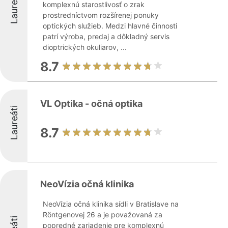
Laureáti
komplexnú starostlivosť o zrak
prostredníctvom rozšírenej ponuky
optických služieb. Medzi hlavné činnosti
patrí výroba, predaj a dôkladný servis
dioptrických okuliarov, ...
8.7
VL Optika - očná optika
Laureáti
8.7
NeoVízia očná klinika
NeoVízia očná klinika sídli v Bratislave na
Röntgenovej 26 a je považovaná za
popredné zariadenie pre komplexnú