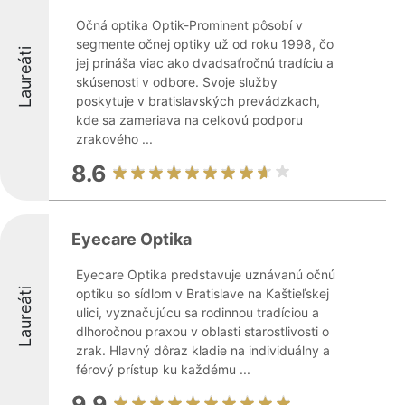
Očná optika Optik-Prominent pôsobí v
segmente očnej optiky už od roku 1998, čo
Laureáti
jej prináša viac ako dvadsaťročnú tradíciu a
skúsenosti v odbore. Svoje služby
poskytuje v bratislavských prevádzkach,
kde sa zameriava na celkovú podporu
zrakového ...
8.6
Eyecare Optika
Eyecare Optika predstavuje uznávanú očnú
Laureáti
optiku so sídlom v Bratislave na Kaštieľskej
ulici, vyznačujúcu sa rodinnou tradíciou a
dlhoročnou praxou v oblasti starostlivosti o
zrak. Hlavný dôraz kladie na individuálny a
férový prístup ku každému ...
9.9