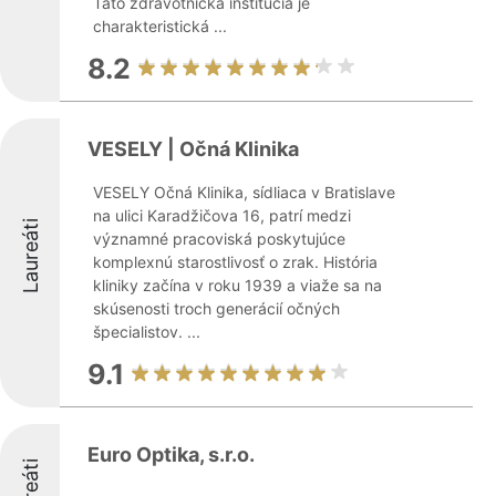
Táto zdravotnícka inštitúcia je
charakteristická ...
8.2
VESELY | Očná Klinika
VESELY Očná Klinika, sídliaca v Bratislave
na ulici Karadžičova 16, patrí medzi
Laureáti
významné pracoviská poskytujúce
komplexnú starostlivosť o zrak. História
kliniky začína v roku 1939 a viaže sa na
skúsenosti troch generácií očných
špecialistov. ...
9.1
Euro Optika, s.r.o.
Laureáti