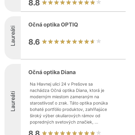
8.8
Očná optika OPTIQ
Laureáti
8.6
Očná optika Diana
Na Hlavnej ulici 24 v Prešove sa
nachádza Očná optika Diana, ktorá je
Laureáti
moderným miestom zameraným na
starostlivosť o zrak. Táto optika ponúka
bohaté portfólio produktov, zahŕňajúce
široký výber okuliarových rámov od
popredných svetových značiek, ...
8.8