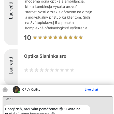
moderná očná optika a ambulancia,
Laureáti
ktorá kombinuje vysokú úroveň
starostlivosti o zrak s dôrazom na dizajn
a individuálny prístup ku klientom. Sídli
na Svätoplukovej 5 a ponúka
komplexné oftalmologické vyšetrenia ...
10
Optika Slaninka sro
Laureáti
ORLY Optiky
Live chat
Organizátor hodnotenia
Hodnotenie
Kontakt
Bright Side Solutions sp. z o.
05:11
Laureáti
Kontakt
o. sp. k.
Lista
ul. Ruska 22
wszystkich
Dobrý deň, radi Vám pomôžeme! 🙂 Kliknite na
Wrocław 50-079
Laureatów
príslušnú tému konverzácie! 🙂