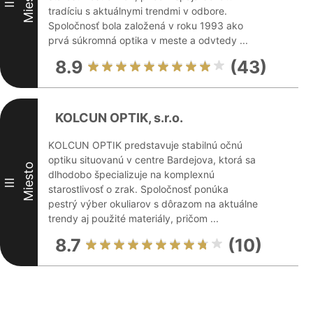
Miesto
II
tradíciu s aktuálnymi trendmi v odbore.
Spoločnosť bola založená v roku 1993 ako
prvá súkromná optika v meste a odvtedy ...
8.9
(43)
KOLCUN OPTIK, s.r.o.
KOLCUN OPTIK predstavuje stabilnú očnú
optiku situovanú v centre Bardejova, ktorá sa
Miesto
dlhodobo špecializuje na komplexnú
III
starostlivosť o zrak. Spoločnosť ponúka
pestrý výber okuliarov s dôrazom na aktuálne
trendy aj použité materiály, pričom ...
8.7
(10)