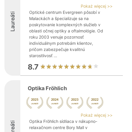
Pokaż więcej >>
Optické centrum Evergreen pôsobí v
Laureáti
Malackách a špecializuje sa na
poskytovanie komplexných služieb v
oblasti očnej optiky a oftalmológie. Od
roku 2003 venuje pozornosť
individuálnym potrebám klientov,
pričom zabezpečuje kvalitnú
starostlivosť ...
8.7
Optika Fröhlich
Pokaż więcej >>
Optika Fröhlich sídliaca v nákupno-
Laureáti
relaxačnom centre Bory Mall v