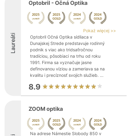
Optobril - Očná Optika
Pokaż więcej >>
Laureáti
Optobril Očná Optika sídliaca v
Dunajskej Strede predstavuje rodinný
podnik s viac ako tridsaťročnou
tradíciou, pôsobiaci na trhu od roku
1991. Firma sa vyznačuje jasne
definovanou víziou a zameriava sa na
kvalitu i precíznosť svojich služieb. ...
8.9
ZOOM optika
Na adrese Námestie Slobody 850 v