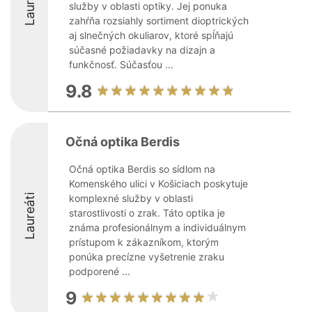
Laureáti
služby v oblasti optiky. Jej ponuka
zahŕňa rozsiahly sortiment dioptrických
aj slnečných okuliarov, ktoré spĺňajú
súčasné požiadavky na dizajn a
funkčnosť. Súčasťou ...
9.8
Očná optika Berdis
Očná optika Berdis so sídlom na
Komenského ulici v Košiciach poskytuje
Laureáti
komplexné služby v oblasti
starostlivosti o zrak. Táto optika je
známa profesionálnym a individuálnym
prístupom k zákazníkom, ktorým
ponúka precízne vyšetrenie zraku
podporené ...
9