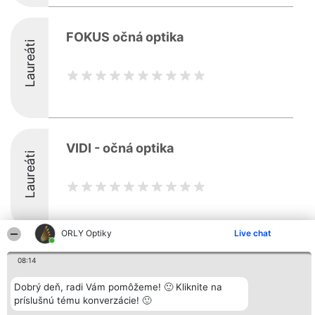
FOKUS očná optika
Laureáti
VIDI - očná optika
Laureáti
ORLY Optiky
Live chat
Organizátor hodnotenia
Hodnotenie
Kontakt
08:14
Bright Side Solutions sp. z o.
Laureáti
Kontakt
o. sp. k.
Lista
Dobrý deň, radi Vám pomôžeme! 🙂 Kliknite na
ul. Ruska 22
wszystkich
Wrocław 50-079
príslušnú tému konverzácie! 🙂
Laureatów
KRS 0000749100 | Regon
Podmienky