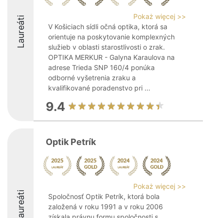
Pokaż więcej >>
Laureáti
V Košiciach sídli očná optika, ktorá sa
orientuje na poskytovanie komplexných
služieb v oblasti starostlivosti o zrak.
OPTIKA MERKUR - Galyna Karaulova na
adrese Trieda SNP 160/4 ponúka
odborné vyšetrenia zraku a
kvalifikované poradenstvo pri ...
9.4
Optik Petrík
Pokaż więcej >>
Laureáti
Spoločnosť Optik Petrík, ktorá bola
založená v roku 1991 a v roku 2006
získala právnu formu spoločnosti s