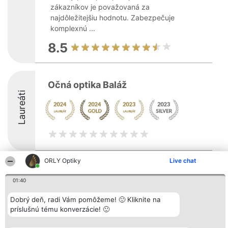
zákazníkov je považovaná za
najdôležitejšiu hodnotu. Zabezpečuje
komplexnú ...
8.5
Očná optika Baláž
Laureáti
ORLY Optiky
Live chat
Organizátor hodnotenia
Hodnotenie
Kontakt
Bright Side Solutions sp. z o.
Laureáti
Kontakt
01:40
o. sp. k.
Lista
ul. Ruska 22
wszystkich
Dobrý deň, radi Vám pomôžeme! 🙂 Kliknite na
Wrocław 50-079
Laureatów
príslušnú tému konverzácie! 🙂
KRS 0000749100 | Regon
Podmienky
381313360 | NIP 8943132676
Obchodné
+48 508 492 400
podmienky