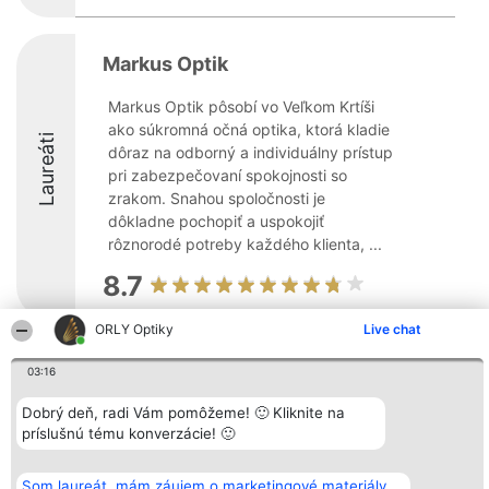
Markus Optik
Markus Optik pôsobí vo Veľkom Krtíši
ako súkromná očná optika, ktorá kladie
Laureáti
dôraz na odborný a individuálny prístup
pri zabezpečovaní spokojnosti so
zrakom. Snahou spoločnosti je
dôkladne pochopiť a uspokojiť
rôznorodé potreby každého klienta, ...
8.7
ORLY Optiky
Live chat
Organizátor hodnotenia
Hodnotenie
Kontakt
03:16
Bright Side Solutions sp. z o.
Laureáti
Kontakt
o. sp. k.
Lista
ul. Ruska 22
Dobrý deň, radi Vám pomôžeme! 🙂 Kliknite na
wszystkich
Wrocław 50-079
Laureatów
príslušnú tému konverzácie! 🙂
KRS 0000749100 | Regon
Podmienky
381313360 | NIP 8943132676
Obchodné
+48 508 492 400
podmienky
Som laureát, mám záujem o marketingové materiály