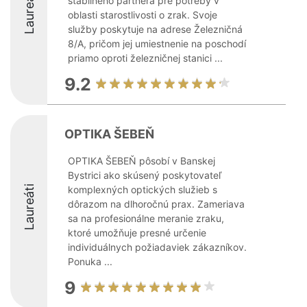
Laureáti
stabilného partnera pre potreby v
oblasti starostlivosti o zrak. Svoje
služby poskytuje na adrese Železničná
8/A, pričom jej umiestnenie na poschodí
priamo oproti železničnej stanici ...
9.2
OPTIKA ŠEBEŇ
OPTIKA ŠEBEŇ pôsobí v Banskej
Bystrici ako skúsený poskytovateľ
Laureáti
komplexných optických služieb s
dôrazom na dlhoročnú prax. Zameriava
sa na profesionálne meranie zraku,
ktoré umožňuje presné určenie
individuálnych požiadaviek zákazníkov.
Ponuka ...
9