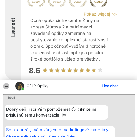
Pokaż więcej >>
Laureáti
Očná optika sídli v centre Žiliny na
adrese Štúrova 2 a patrí medzi
zavedené optiky zamerané na
poskytovanie komplexnej starostlivosti
o zrak. Spoločnosť využíva dlhoročné
skúsenosti v oblasti optiky a ponúka
široké portfólio služieb pre všetky ...
8.6
ORLY Optiky
Live chat
Organizátor hodnotenia
Hodnotenie
Kontakt
Bright Side Solutions sp. z o.
Laureáti
Kontakt
10:31
o. sp. k.
Lista
ul. Ruska 22
wszystkich
Dobrý deň, radi Vám pomôžeme! 🙂 Kliknite na
Wrocław 50-079
Laureatów
príslušnú tému konverzácie! 🙂
KRS 0000749100 | Regon
Podmienky
381313360 | NIP 8943132676
Obchodné
+48 508 492 400
podmienky
Zásady
Som laureát, mám záujem o marketingové materiály
ochrany