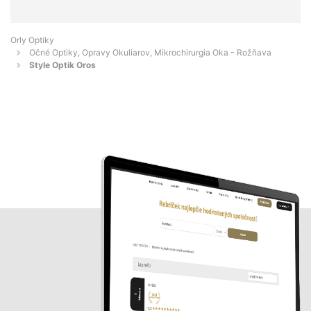
Orly Optiky
Očné Optiky, Opravy Okuliarov, Mikrochirurgia Oka - Rožňava
Style Optik Oros