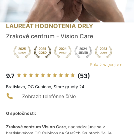
LAUREÁT HODNOTENIA ORLY
Zrakové centrum - Vision Care
Pokaż więcej >>
9.7
(53)
Bratislava, OC Cubicon, Staré grunty 24
Zobraziť telefónne číslo
O spoločnosti:
Zrakové centrum Vision Care
, nachádzajúce sa v
bratislavskom OC Cubicon na Starých Gruntoch 24, je