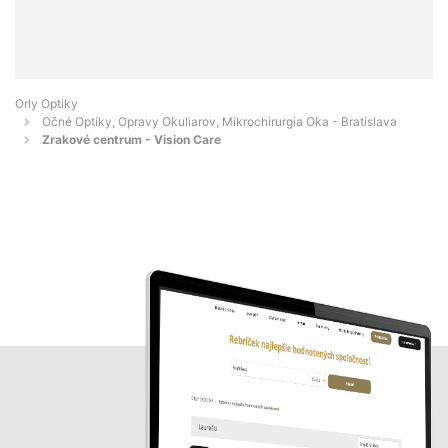
Orly Optiky
Očné Optiky, Opravy Okuliarov, Mikrochirurgia Oka - Bratislava
Zrakové centrum - Vision Care