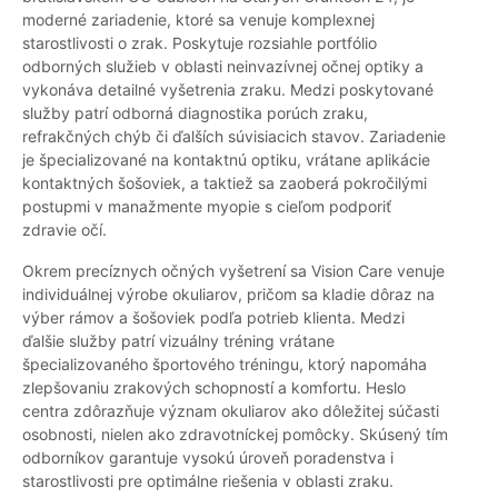
moderné zariadenie, ktoré sa venuje komplexnej
starostlivosti o zrak. Poskytuje rozsiahle portfólio
odborných služieb v oblasti neinvazívnej očnej optiky a
vykonáva detailné vyšetrenia zraku. Medzi poskytované
služby patrí odborná diagnostika porúch zraku,
refrakčných chýb či ďalších súvisiacich stavov. Zariadenie
je špecializované na kontaktnú optiku, vrátane aplikácie
kontaktných šošoviek, a taktiež sa zaoberá pokročilými
postupmi v manažmente myopie s cieľom podporiť
zdravie očí.
Okrem precíznych očných vyšetrení sa Vision Care venuje
individuálnej výrobe okuliarov, pričom sa kladie dôraz na
výber rámov a šošoviek podľa potrieb klienta. Medzi
ďalšie služby patrí vizuálny tréning vrátane
špecializovaného športového tréningu, ktorý napomáha
zlepšovaniu zrakových schopností a komfortu. Heslo
centra zdôrazňuje význam okuliarov ako dôležitej súčasti
osobnosti, nielen ako zdravotníckej pomôcky. Skúsený tím
odborníkov garantuje vysokú úroveň poradenstva i
starostlivosti pre optimálne riešenia v oblasti zraku.