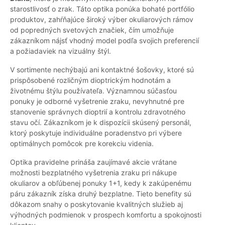
starostlivosť o zrak. Táto optika ponúka bohaté portfólio
produktov, zahŕňajúce široký výber okuliarových rámov
od popredných svetových značiek, čím umožňuje
zákazníkom nájsť vhodný model podľa svojich preferencií
a požiadaviek na vizuálny štýl.
V sortimente nechýbajú ani kontaktné šošovky, ktoré sú
prispôsobené rozličným dioptrickým hodnotám a
životnému štýlu používateľa. Významnou súčasťou
ponuky je odborné vyšetrenie zraku, nevyhnutné pre
stanovenie správnych dioptrií a kontrolu zdravotného
stavu očí. Zákazníkom je k dispozícii skúsený personál,
ktorý poskytuje individuálne poradenstvo pri výbere
optimálnych pomôcok pre korekciu videnia.
Optika pravidelne prináša zaujímavé akcie vrátane
možnosti bezplatného vyšetrenia zraku pri nákupe
okuliarov a obľúbenej ponuky 1+1, kedy k zakúpenému
páru zákazník získa druhý bezplatne. Tieto benefity sú
dôkazom snahy o poskytovanie kvalitných služieb aj
výhodných podmienok v prospech komfortu a spokojnosti