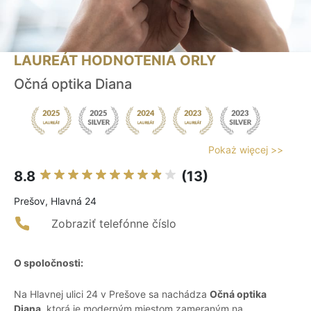
LAUREÁT HODNOTENIA ORLY
Očná optika Diana
Pokaż więcej >>
8.8
(13)
Prešov, Hlavná 24
Zobraziť telefónne číslo
O spoločnosti:
Na Hlavnej ulici 24 v Prešove sa nachádza
Očná optika
Diana
, ktorá je moderným miestom zameraným na