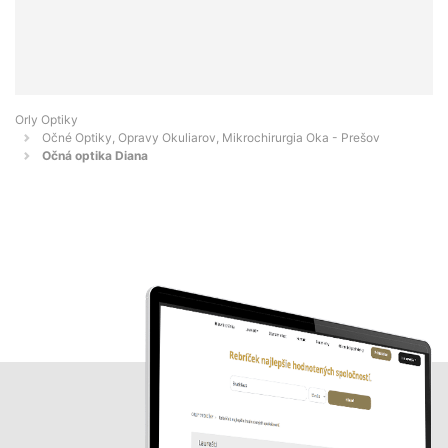
Orly Optiky
Očné Optiky, Opravy Okuliarov, Mikrochirurgia Oka - Prešov
Očná optika Diana