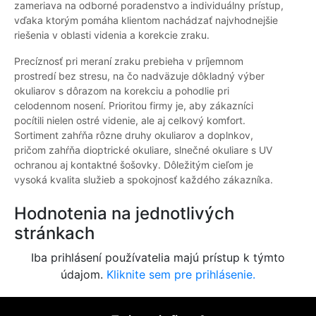
zameriava na odborné poradenstvo a individuálny prístup,
vďaka ktorým pomáha klientom nachádzať najvhodnejšie
riešenia v oblasti videnia a korekcie zraku.
Precíznosť pri meraní zraku prebieha v príjemnom
prostredí bez stresu, na čo nadväzuje dôkladný výber
okuliarov s dôrazom na korekciu a pohodlie pri
celodennom nosení. Prioritou firmy je, aby zákazníci
pocítili nielen ostré videnie, ale aj celkový komfort.
Sortiment zahŕňa rôzne druhy okuliarov a doplnkov,
pričom zahŕňa dioptrické okuliare, slnečné okuliare s UV
ochranou aj kontaktné šošovky. Dôležitým cieľom je
vysoká kvalita služieb a spokojnosť každého zákazníka.
Hodnotenia na jednotlivých
stránkach
Iba prihlásení používatelia majú prístup k týmto
údajom.
Kliknite sem pre prihlásenie.