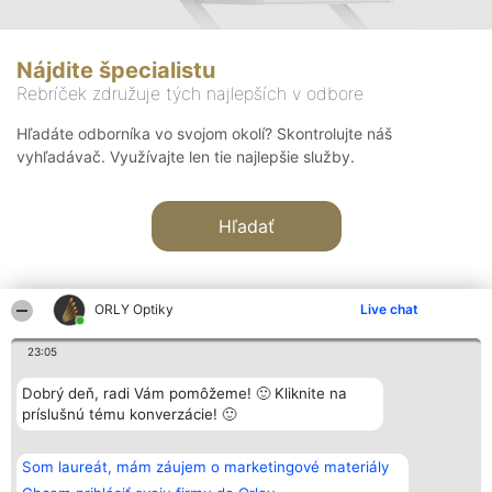
Nájdite špecialistu
Rebríček združuje tých najlepších v odbore
Hľadáte odborníka vo svojom okolí? Skontrolujte náš
vyhľadávač. Využívajte len tie najlepšie služby.
Hľadať
ORLY Optiky
Live chat
23:05
Organizátor hodnotenia
Hodnotenie
Kontakt
Dobrý deň, radi Vám pomôžeme! 🙂 Kliknite na
Bright Side Solutions sp. z o.
Laureáti
Kontakt
príslušnú tému konverzácie! 🙂
o. sp. k.
Lista
ul. Ruska 22
wszystkich
Wrocław 50-079
Laureatów
Som laureát, mám záujem o marketingové materiály
KRS 0000749100 | Regon
Podmienky
381313360 | NIP 8943132676
Obchodné