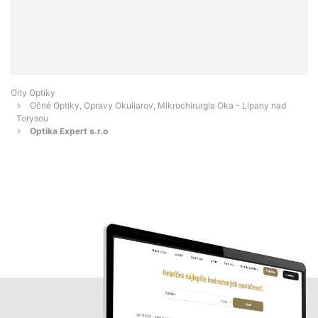
Orly Optiky
Očné Optiky, Opravy Okuliarov, Mikrochirurgia Oka - Lipany nad
Torysou
Optika Expert s.r.o