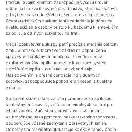
tradíciu. Svojim klientom zabezpečuje vysokú úroveň
odbornosti a kvalifikované poradenstvo, ktoré sú kľúčové
pri výbere najvhodnejšieho riešenia pre zrakové potreby.
Charakteristickým znakom tohto zariadenia je dôraz na
kvalitu služieb a osobitý prístup ku každému klientovi, čím
sa odlišuje od iných subjektov na trhu.
Medzi poskytované služby patrí precízne meranie ostrosti
zraku a refrakcie, ktoré tvorí základ na odporučenie
správnych korekčných pomôcok. Pri voľbe rámov
okuliarov využíva optika moderný kamerový systém,
umožňujúci lepšiu vizualizáciu a výber dizajnu.
Nasledovaním je presná centracia individuálnych
šošoviek, zabezpečujúca pohodlie pri nosení a kvalitné
videnie.
Sortiment služieb ďalej zahŕňa poradenstvo a aplikáciu
kontaktných šošoviek, vrátane pravidelných kontrol pre
ich užívateľov. Súčasťou starostlivosti je aj meranie
vnútroočného tlaku pomocou bezkontaktného tonometra,
podporujúce včasné zachytenie zdravotných zmien.
Odborný tím pravidelne aktualizuje kolekcie rámov podľa