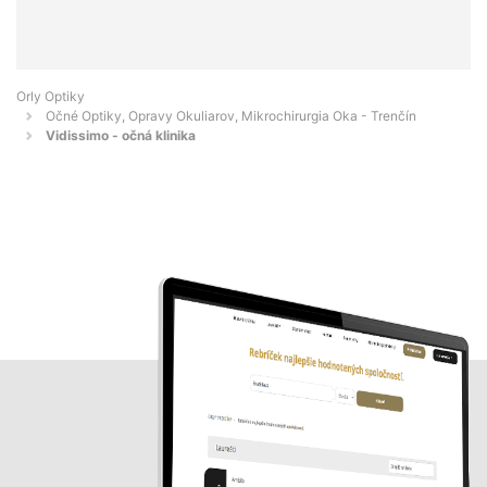
Orly Optiky
Očné Optiky, Opravy Okuliarov, Mikrochirurgia Oka - Trenčín
Vidissimo - očná klinika