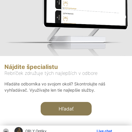
Nájdite špecialistu
Rebríček združuje tých najlepších v odbore
Hľadáte odborníka vo svojom okolí? Skontrolujte náš
vyhľadávač. Využívajte len tie najlepšie služby.
Hľadať
ORLY Optiky
Live chat