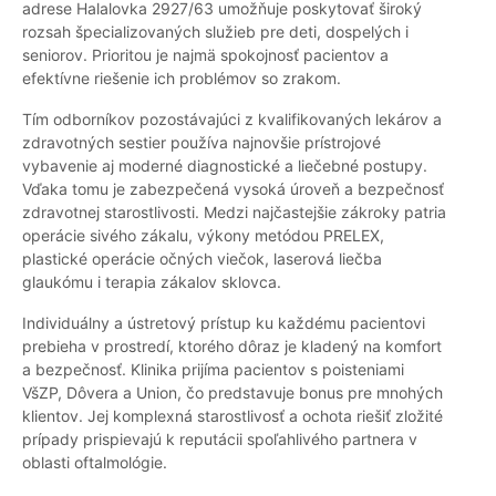
adrese Halalovka 2927/63 umožňuje poskytovať široký
rozsah špecializovaných služieb pre deti, dospelých i
seniorov. Prioritou je najmä spokojnosť pacientov a
efektívne riešenie ich problémov so zrakom.
Tím odborníkov pozostávajúci z kvalifikovaných lekárov a
zdravotných sestier používa najnovšie prístrojové
vybavenie aj moderné diagnostické a liečebné postupy.
Vďaka tomu je zabezpečená vysoká úroveň a bezpečnosť
zdravotnej starostlivosti. Medzi najčastejšie zákroky patria
operácie sivého zákalu, výkony metódou PRELEX,
plastické operácie očných viečok, laserová liečba
glaukómu i terapia zákalov sklovca.
Individuálny a ústretový prístup ku každému pacientovi
prebieha v prostredí, ktorého dôraz je kladený na komfort
a bezpečnosť. Klinika prijíma pacientov s poisteniami
VšZP, Dôvera a Union, čo predstavuje bonus pre mnohých
klientov. Jej komplexná starostlivosť a ochota riešiť zložité
prípady prispievajú k reputácii spoľahlivého partnera v
oblasti oftalmológie.