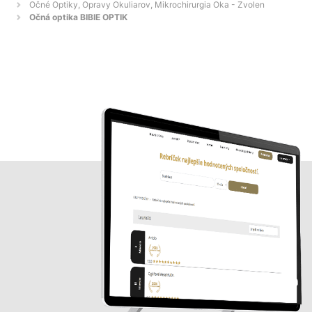
Očné Optiky, Opravy Okuliarov, Mikrochirurgia Oka - Zvolen
Očná optika BIBIE OPTIK