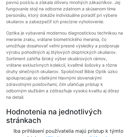
pevnú pozíciu a získala dôveru mnohých zákazníkov. Jej
fungovanie stojí na odborne zdatnom a skúsenom tíme
personálu, ktorý dokáže individuálne poradiť pri výbere
okuliarov a zabezpečiť ich precízne vyhotovenie.
Optika je vybavená modernou diagnostickou technikou na
meranie zraku, vrátane biometrického merania, čo
umožňuje dosahovať veľmi presné výsledky a podporuje
výrobu pohodlných aj štýlových dioptrických okuliarov.
Sortiment zahŕňa široký výber okulárových rámov,
vrátane exkluzívnych kolekcií, kvalitné šošovky a rôzne
druhy slnečných okuliarov. Spoločnosť Bibie Optik úzko
spolupracuje so všetkými hlavnými slovenskými
zdravotnými poisťovňami, čím uľahčuje prístup k
odborným službám a zdôrazňuje vysokú kvalitu aj dôraz
na detail.
Hodnotenia na jednotlivých
stránkach
Iba prihlásení používatelia majú prístup k týmto