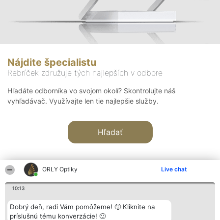
Nájdite špecialistu
Rebríček združuje tých najlepších v odbore
Hľadáte odborníka vo svojom okolí? Skontrolujte náš
vyhľadávač. Využívajte len tie najlepšie služby.
Hľadať
ORLY Optiky
Live chat
10:13
Organizátor hodnotenia
Hodnotenie
Kontakt
Dobrý deň, radi Vám pomôžeme! 🙂 Kliknite na
Bright Side Solutions sp. z o.
Laureáti
Kontakt
príslušnú tému konverzácie! 🙂
o. sp. k.
Lista