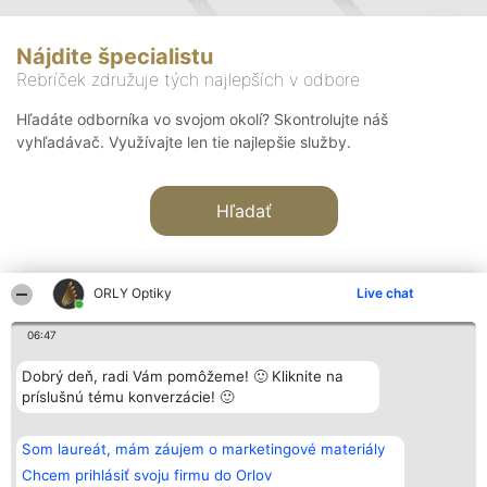
Nájdite špecialistu
Rebríček združuje tých najlepších v odbore
Hľadáte odborníka vo svojom okolí? Skontrolujte náš
vyhľadávač. Využívajte len tie najlepšie služby.
Hľadať
ORLY Optiky
Live chat
06:47
Organizátor hodnotenia
Hodnotenie
Kontakt
Dobrý deň, radi Vám pomôžeme! 🙂 Kliknite na
Bright Side Solutions sp. z o.
Laureáti
Kontakt
príslušnú tému konverzácie! 🙂
o. sp. k.
Lista
ul. Ruska 22
wszystkich
Wrocław 50-079
Laureatów
Som laureát, mám záujem o marketingové materiály
KRS 0000749100 | Regon
Podmienky
381313360 | NIP 8943132676
Obchodné
Chcem prihlásiť svoju firmu do Orlov
+48 508 492 400
podmienky