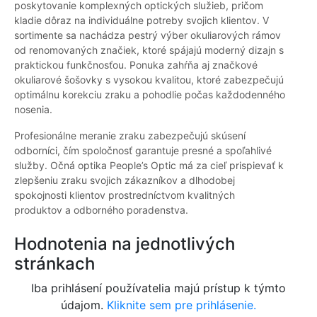
poskytovanie komplexných optických služieb, pričom
kladie dôraz na individuálne potreby svojich klientov. V
sortimente sa nachádza pestrý výber okuliarových rámov
od renomovaných značiek, ktoré spájajú moderný dizajn s
praktickou funkčnosťou. Ponuka zahŕňa aj značkové
okuliarové šošovky s vysokou kvalitou, ktoré zabezpečujú
optimálnu korekciu zraku a pohodlie počas každodenného
nosenia.
Profesionálne meranie zraku zabezpečujú skúsení
odborníci, čím spoločnosť garantuje presné a spoľahlivé
služby. Očná optika People’s Optic má za cieľ prispievať k
zlepšeniu zraku svojich zákazníkov a dlhodobej
spokojnosti klientov prostredníctvom kvalitných
produktov a odborného poradenstva.
Hodnotenia na jednotlivých
stránkach
Iba prihlásení používatelia majú prístup k týmto
údajom.
Kliknite sem pre prihlásenie.