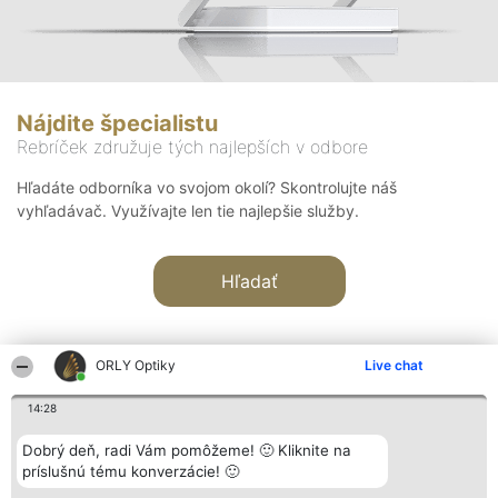
Nájdite špecialistu
Rebríček združuje tých najlepších v odbore
Hľadáte odborníka vo svojom okolí? Skontrolujte náš
vyhľadávač. Využívajte len tie najlepšie služby.
Hľadať
ORLY Optiky
Live chat
14:28
Organizátor hodnotenia
Hodnotenie
Kontakt
Dobrý deň, radi Vám pomôžeme! 🙂 Kliknite na
Bright Side Solutions sp. z o.
Laureáti
Kontakt
príslušnú tému konverzácie! 🙂
o. sp. k.
Lista
ul. Ruska 22
wszystkich