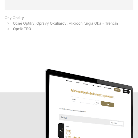
Orly Optiky
Očné Optiky, Opravy Okuliarov, Mikrochirurgia Oka - Trenčín
Optik TEO