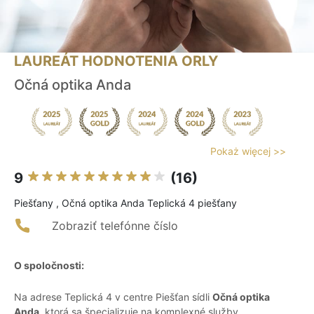
LAUREÁT HODNOTENIA ORLY
Očná optika Anda
Pokaż więcej >>
9
(16)
Piešťany , Očná optika Anda Teplická 4 piešťany
Zobraziť telefónne číslo
O spoločnosti:
Na adrese Teplická 4 v centre Piešťan sídli
Očná optika
Anda
, ktorá sa špecializuje na komplexné služby