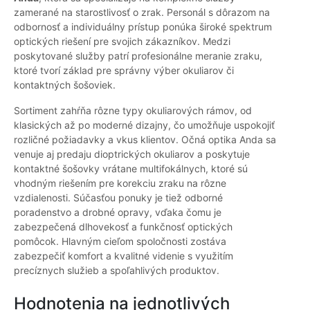
zamerané na starostlivosť o zrak. Personál s dôrazom na
odbornosť a individuálny prístup ponúka široké spektrum
optických riešení pre svojich zákazníkov. Medzi
poskytované služby patrí profesionálne meranie zraku,
ktoré tvorí základ pre správny výber okuliarov či
kontaktných šošoviek.
Sortiment zahŕňa rôzne typy okuliarových rámov, od
klasických až po moderné dizajny, čo umožňuje uspokojiť
rozličné požiadavky a vkus klientov. Očná optika Anda sa
venuje aj predaju dioptrických okuliarov a poskytuje
kontaktné šošovky vrátane multifokálnych, ktoré sú
vhodným riešením pre korekciu zraku na rôzne
vzdialenosti. Súčasťou ponuky je tiež odborné
poradenstvo a drobné opravy, vďaka čomu je
zabezpečená dlhovekosť a funkčnosť optických
pomôcok. Hlavným cieľom spoločnosti zostáva
zabezpečiť komfort a kvalitné videnie s využitím
precíznych služieb a spoľahlivých produktov.
Hodnotenia na jednotlivých