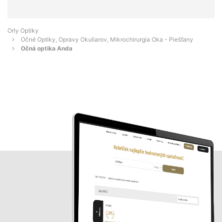
Orly Optiky
Očné Optiky, Opravy Okuliarov, Mikrochirurgia Oka - Piešťany
Očná optika Anda