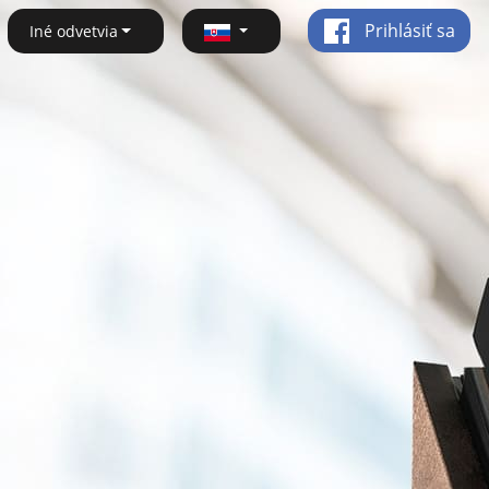
Prihlásiť sa
Iné odvetvia