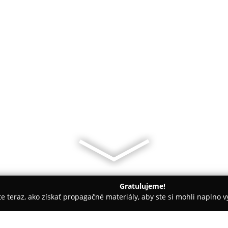
Gratulujeme!
ite teraz, ako získať propagačné materiály, aby ste si mohli naplno 