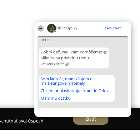
ORLY Optiky
Live chat
03:46
Dobrý deň, radi Vám pomôžeme! 🙂
Kliknite na príslušnú tému
konverzácie! 🙂
Som laureát, mám záujem o
marketingové materiály
Chcem prihlásiť svoju firmu do Orlov
Mám inú otátku
Zistiť
vychutnať svoj úspech.