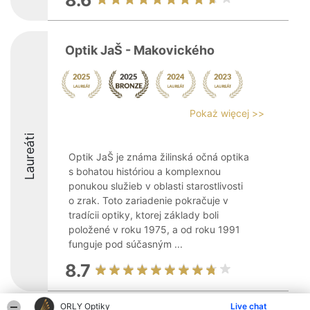
8.6
Optik JaŠ - Makovického
Pokaż więcej >>
Laureáti
Optik JaŠ je známa žilinská očná optika
s bohatou históriou a komplexnou
ponukou služieb v oblasti starostlivosti
o zrak. Toto zariadenie pokračuje v
tradícii optiky, ktorej základy boli
položené v roku 1975, a od roku 1991
funguje pod súčasným ...
8.7
ORLY Optiky
Live chat