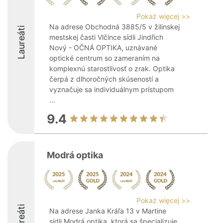
Pokaż więcej >>
Na adrese Obchodná 3885/5 v žilinskej
Laureáti
mestskej časti Vlčince sídli Jindřich
Nový - OČNÁ OPTIKA, uznávané
optické centrum so zameraním na
komplexnú starostlivosť o zrak. Optika
čerpá z dlhoročných skúseností a
vyznačuje sa individuálnym prístupom
...
9.4
Modrá optika
Pokaż więcej >>
Laureáti
Na adrese Janka Kráľa 13 v Martine
sídli Modrá optika, ktorá sa špecializuje