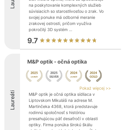
na poskytovanie komplexných služieb
súvisiacich so starostlivosťou o zrak. Vo
svojej ponuke má odborné meranie
zrakovej ostrosti, pričom využíva
pokročilý 3D systém ...
9.7
M&P optik - očná optika
Pokaż więcej >>
Laureáti
M&P optik je očná optika sídliaca v
Liptovskom Mikuláši na adrese M.
Martinčeka 4368, ktorá predstavuje
rodinnú spoločnosť s históriou
presahujúcou päť desaťročí v oblasti
optiky. Firma ponúka širokú škálu