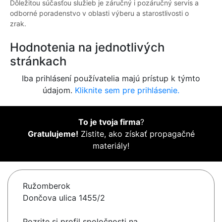
Dôležitou súčasťou služieb je záručný i pozáručný servis a
odborné poradenstvo v oblasti výberu a starostlivosti o
zrak.
Hodnotenia na jednotlivých
stránkach
Iba prihlásení používatelia majú prístup k týmto
údajom.
Kliknite sem pre prihlásenie.
To je tvoja firma
?
Gratulujeme!
Zistite, ako získať propagačné
materiály!
Ružomberok
Dončova ulica 1455/2
Pozrite si profil spoločnosti na