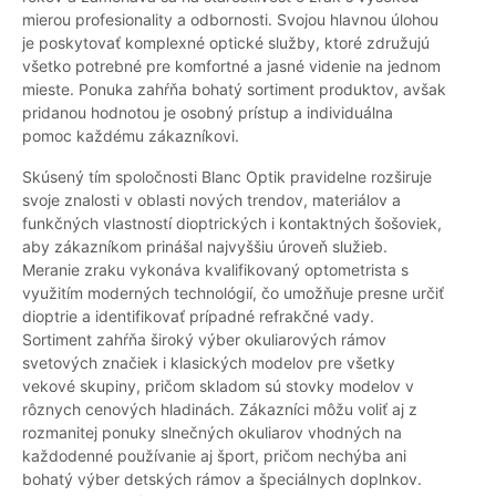
mierou profesionality a odbornosti. Svojou hlavnou úlohou
je poskytovať komplexné optické služby, ktoré združujú
všetko potrebné pre komfortné a jasné videnie na jednom
mieste. Ponuka zahŕňa bohatý sortiment produktov, avšak
pridanou hodnotou je osobný prístup a individuálna
pomoc každému zákazníkovi.
Skúsený tím spoločnosti Blanc Optik pravidelne rozširuje
svoje znalosti v oblasti nových trendov, materiálov a
funkčných vlastností dioptrických i kontaktných šošoviek,
aby zákazníkom prinášal najvyššiu úroveň služieb.
Meranie zraku vykonáva kvalifikovaný optometrista s
využitím moderných technológií, čo umožňuje presne určiť
dioptrie a identifikovať prípadné refrakčné vady.
Sortiment zahŕňa široký výber okuliarových rámov
svetových značiek i klasických modelov pre všetky
vekové skupiny, pričom skladom sú stovky modelov v
rôznych cenových hladinách. Zákazníci môžu voliť aj z
rozmanitej ponuky slnečných okuliarov vhodných na
každodenné používanie aj šport, pričom nechýba ani
bohatý výber detských rámov a špeciálnych doplnkov.