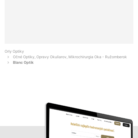
Orly Optiky
Očné Optiky, Opravy Okuliarov, Mikrochirurgia Oka - Ružomberok
Blanc Optik