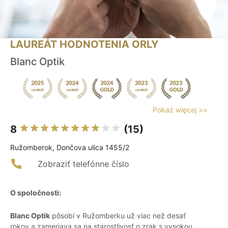
LAUREÁT HODNOTENIA ORLY
Blanc Optik
Pokaż więcej >>
8
(15)
Ružomberok, Dončova ulica 1455/2
Zobraziť telefónne číslo
O spoločnosti:
Blanc Optik
pôsobí v Ružomberku už viac než desať
rokov a zameriava sa na starostlivosť o zrak s vysokou