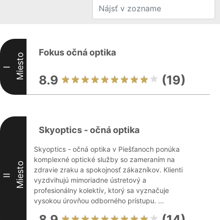
Fokus očná optika
Miesto
I
8.9
(19)
Skyoptics - očná optika
Skyoptics - očná optika v Piešťanoch ponúka
komplexné optické služby so zameraním na
Miesto
zdravie zraku a spokojnosť zákazníkov. Klienti
II
vyzdvihujú mimoriadne ústretový a
profesionálny kolektív, ktorý sa vyznačuje
vysokou úrovňou odborného prístupu. ...
8.9
(14)