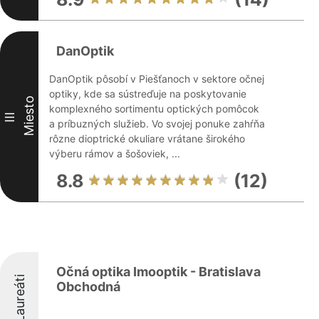
DanOptik
DanOptik pôsobí v Piešťanoch v sektore očnej
optiky, kde sa sústreďuje na poskytovanie
Miesto
komplexného sortimentu optických pomôcok
III
a príbuzných služieb. Vo svojej ponuke zahŕňa
rôzne dioptrické okuliare vrátane širokého
výberu rámov a šošoviek, ...
8.8
(12)
Očná optika Imooptik - Bratislava
Laureáti
Obchodná