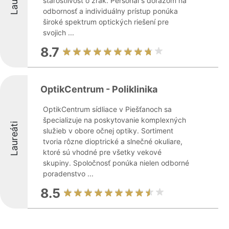
starostlivosť o zrak. Personál s dôrazom na
odbornosť a individuálny prístup ponúka
široké spektrum optických riešení pre
svojich ...
8.7
OptikCentrum - Poliklinika
OptikCentrum sídliace v Piešťanoch sa
špecializuje na poskytovanie komplexných
Laureáti
služieb v obore očnej optiky. Sortiment
tvoria rôzne dioptrické a slnečné okuliare,
ktoré sú vhodné pre všetky vekové
skupiny. Spoločnosť ponúka nielen odborné
poradenstvo ...
8.5