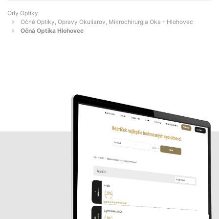
Orly Optiky
Očné Optiky, Opravy Okuliarov, Mikrochirurgia Oka - Hlohovec
Očná Optika Hlohovec